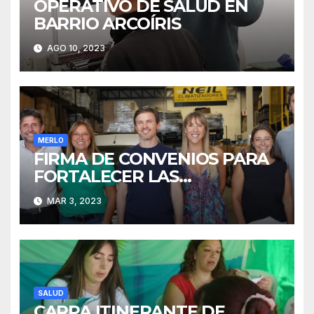
OPERATIVO DE SALUD EN
BARRIO ARCOÍRIS
AGO 10, 2023
MERLO
FIRMA DE CONVENIOS PARA
FORTALECER LAS
INDUSTRIAS EN MERLO
MAR 3, 2023
SALUD
CARPA ITINERANTE DE