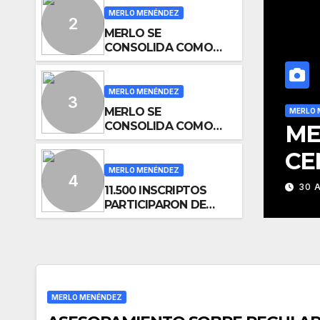
MERLO MENÉNDEZ
MERLO SE
CONSOLIDA COMO
UN CENTRO
ESTRATÉGICO PARA
EL DESARROLLO DE
MERLO MENÉNDEZ
INVERSIONES
MERLO SE
MERLO 
CONSOLIDA COMO
ENTO SOBRE
ME
UN CENTRO
CIÓN DOMINIAL
CE
ESTRATÉGICO PARA
EL DESARROLLO DE
MERLO MENÉNDEZ
DE
INVERSIONES
30 
11.500 INSCRIPTOS
PARTICIPARON DE
“MERLO CORRE POR
MALVINAS”
MERLO MENÉNDEZ