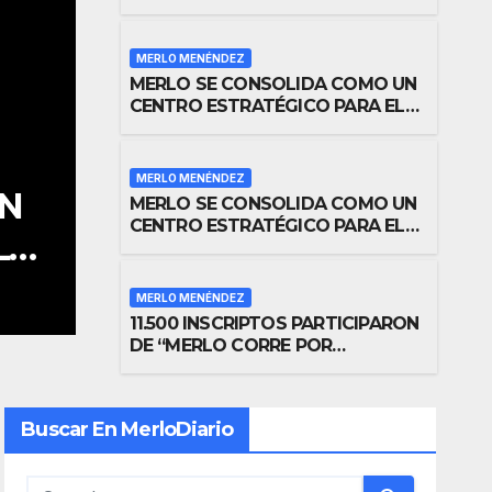
MERLO MENÉNDEZ
MERLO SE CONSOLIDA COMO UN
CENTRO ESTRATÉGICO PARA EL
DESARROLLO DE INVERSIONES
MERLO MENÉNDEZ
MERLO MENÉNDEZ
UN
MERLO SE CONSOLID
MERLO SE CONSOLIDA COMO UN
CENTRO ESTRATÉGICO PARA EL
L
CENTRO ESTRATÉGIC
DESARROLLO DE INVERSIONES
DESARROLLO DE INV
30 ABRIL, 2026
MERLO MENÉNDEZ
11.500 INSCRIPTOS PARTICIPARON
DE “MERLO CORRE POR
MALVINAS”
Buscar En MerloDiario