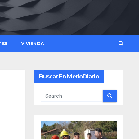
TES
VIVIENDA
Buscar En MerloDiario