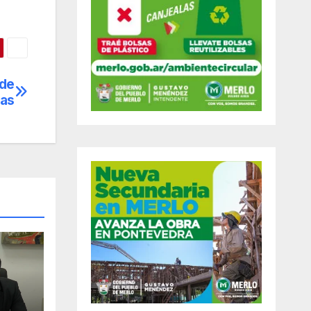
 de
mas