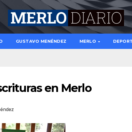
D
GUSTAVO MENÉNDEZ
MERLO
DEPOR
crituras en Merlo
néndez