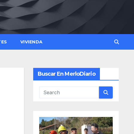
TES
VIVIENDA
Buscar En MerloDiario