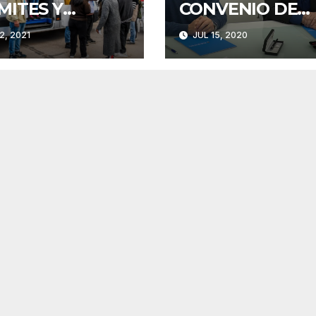
MITES Y
CONVENIO DE
SORAMIENTO
ASISTENCIA
2, 2021
JUL 15, 2020
BARRIO
ALIMENTARIA
ERA