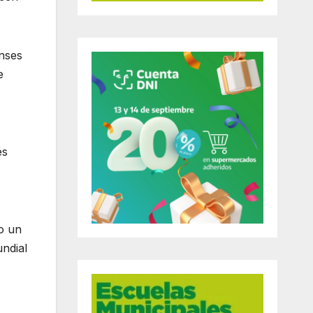
nses
e
és
o un
ndial