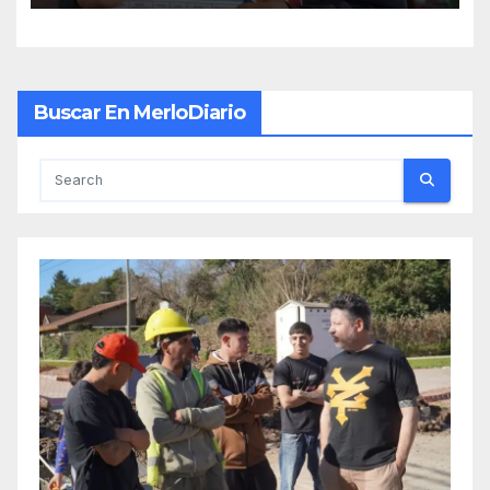
Buscar En MerloDiario