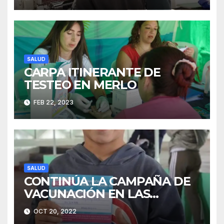
SALUD
CARPA ITINERANTE DE
TESTEO EN MERLO
FEB 22, 2023
SALUD
CONTINÚA LA CAMPAÑA DE
VACUNACIÓN EN LAS
ESCUELAS MERLENSES
OCT 20, 2022