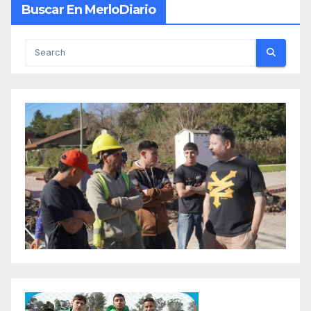
Buscar En MerloDiario