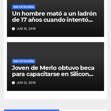
SIN CATEGORÍA
Un hombre mató a un ladrón
de 17 años cuando intentó
robarle
JUN 16, 2019
SIN CATEGORÍA
Joven de Merlo obtuvo beca
para capacitarse en Silicon
Valley
JUN 12, 2019