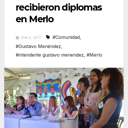
recibieron diplomas
en Merlo
#Comunidad
,
ENE 6, 2017
#Gustavo Menéndez
,
#intendente gustavo menendez
,
#Merlo