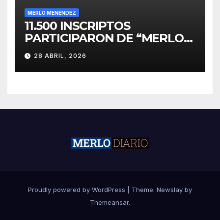
MERLO MENÉNDEZ
11.500 INSCRIPTOS
PARTICIPARON DE “MERLO
CORRE POR MALVINAS”
28 ABRIL, 2026
Proudly powered by WordPress
|
Theme:
Newslay
by
Themeansar
.