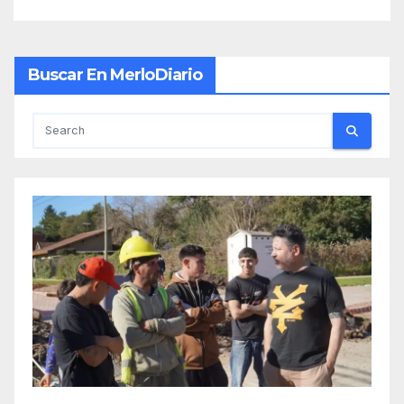
Buscar En MerloDiario