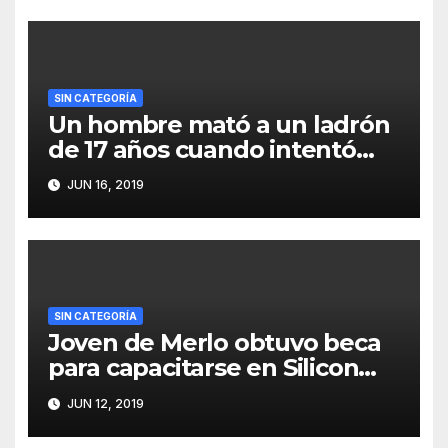
SIN CATEGORÍA
Un hombre mató a un ladrón
de 17 años cuando intentó
robarle
JUN 16, 2019
SIN CATEGORÍA
Joven de Merlo obtuvo beca
para capacitarse en Silicon
Valley
JUN 12, 2019