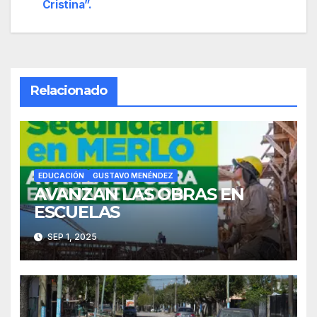
entradas
Cristina”.
Relacionado
EDUCACIÓN
GUSTAVO MENÉNDEZ
AVANZAN LAS OBRAS EN
ESCUELAS
SEP 1, 2025