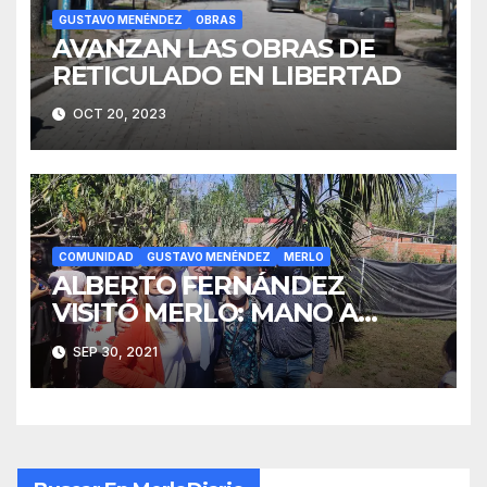
GUSTAVO MENÉNDEZ
OBRAS
AVANZAN LAS OBRAS DE
RETICULADO EN LIBERTAD
OCT 20, 2023
COMUNIDAD
GUSTAVO MENÉNDEZ
MERLO
ALBERTO FERNÁNDEZ
VISITÓ MERLO: MANO A
MANO CON LOS VECINOS
SEP 30, 2021