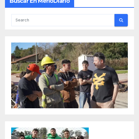
Buscar En MerloDiario