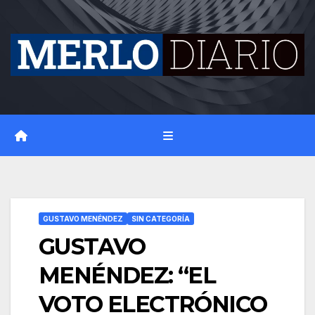
Skip
to
content
GUSTAVO MENÉNDEZ
SIN CATEGORÍA
GUSTAVO
MENÉNDEZ: “EL
VOTO ELECTRÓNICO