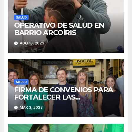
SALUD
OPERATIVO DE SALUD EN
BARRIO ARCOÍRIS
AGO 10, 2023
MERLO
FIRMA DE CONVENIOS PARA
FORTALECER LAS
INDUSTRIAS EN MERLO
MAR 3, 2023