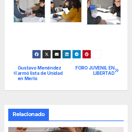
Gustavo Menéndez
FORO JUVENIL EN
Navegación
armó lista de Unidad
LIBERTAD
en Merlo
de
entradas
Relacionado