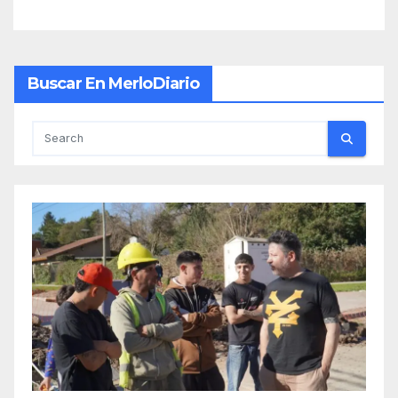
Buscar En MerloDiario