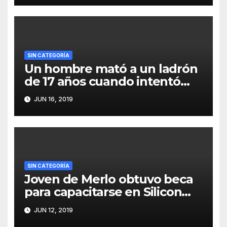
SIN CATEGORÍA
Un hombre mató a un ladrón
de 17 años cuando intentó
robarle
JUN 16, 2019
SIN CATEGORÍA
Joven de Merlo obtuvo beca
para capacitarse en Silicon
Valley
JUN 12, 2019