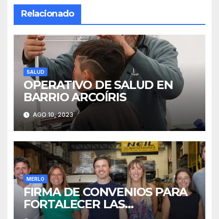
Relacionado
SALUD
OPERATIVO DE SALUD EN
BARRIO ARCOÍRIS
AGO 10, 2023
MERLO
FIRMA DE CONVENIOS PARA
FORTALECER LAS
INDUSTRIAS EN MERLO