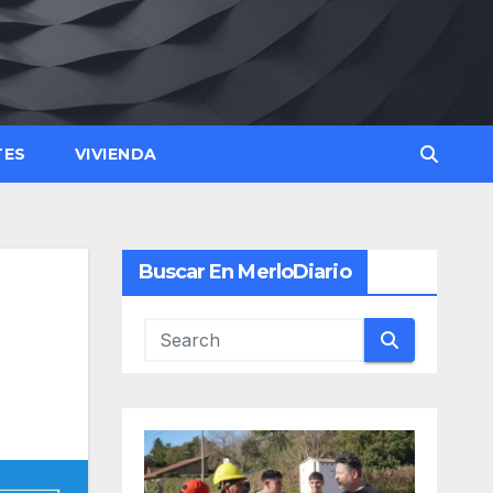
TES
VIVIENDA
Buscar En MerloDiario