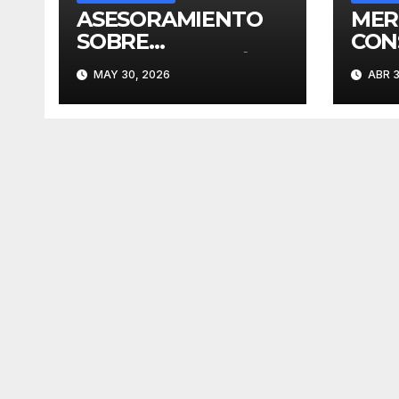
ASESORAMIENTO
MER
SOBRE
CON
REGULARIZACIÓN
UN 
MAY 30, 2026
ABR 3
DOMINIAL
EST
EL 
INV