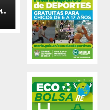
MO
ARA
 DE