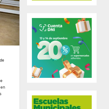
 de
se
 en
s