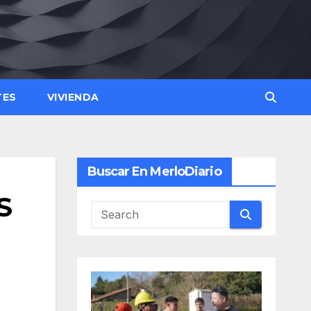
TES
VIVIENDA
Buscar En MerloDiario
S