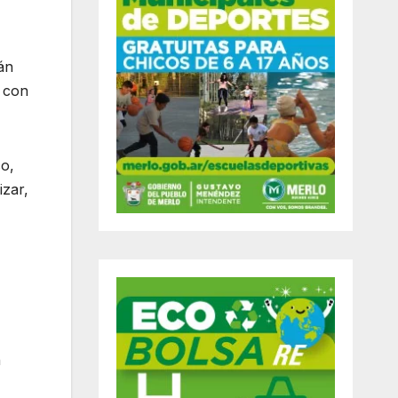
án
s con
co,
izar,
n