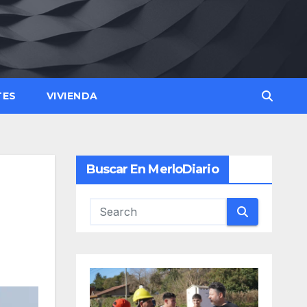
TES
VIVIENDA
Buscar En MerloDiario