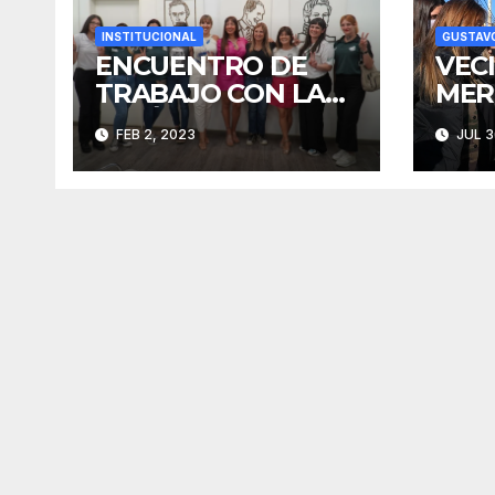
INSTITUCIONAL
GUSTAV
ENCUENTRO DE
VEC
TRABAJO CON LA
MER
UNIÓN
REC
FEB 2, 2023
JUL 3
FERROVIARIA
ESC
VIV