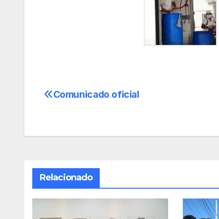
Comunicado oficial
Navegación
de
entradas
Relacionado