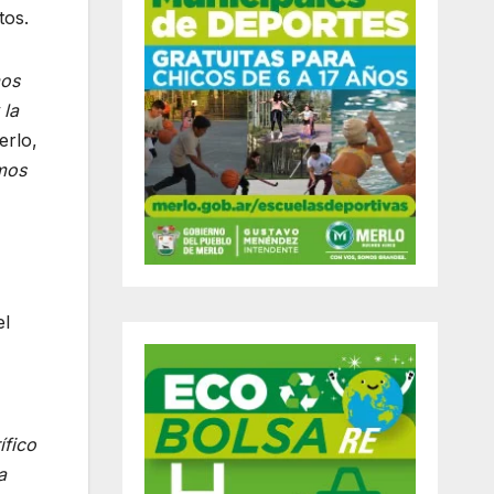
tos.
mos
 la
erlo,
mos
el
ífico
a