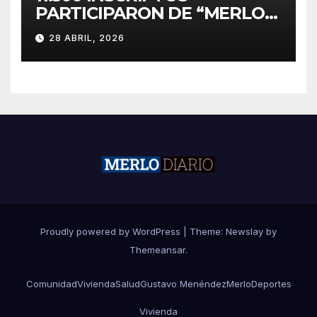
PARTICIPARON DE “MERLO
CORRE POR MALVINAS”
28 ABRIL, 2026
Proudly powered by WordPress
|
Theme:
Newslay
by
Themeansar
.
Comunidad
Vivienda
Salud
Gustavo Menéndez
Merlo
Deportes
Vivienda