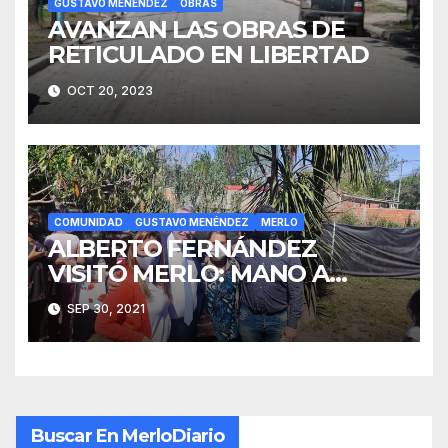
GUSTAVO MENÉNDEZ
OBRAS
AVANZAN LAS OBRAS DE
RETICULADO EN LIBERTAD
OCT 20, 2023
COMUNIDAD
GUSTAVO MENÉNDEZ
MERLO
ALBERTO FERNÁNDEZ
VISITÓ MERLO: MANO A
MANO CON LOS VECINOS
SEP 30, 2021
Buscar En MerloDiario