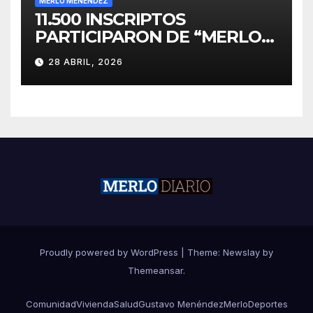
MERLO MENÉNDEZ
11.500 INSCRIPTOS
PARTICIPARON DE “MERLO
CORRE POR MALVINAS”
28 ABRIL, 2026
Proudly powered by WordPress
|
Theme:
Newslay
by
Themeansar
.
Comunidad
Vivienda
Salud
Gustavo Menéndez
Merlo
Deportes