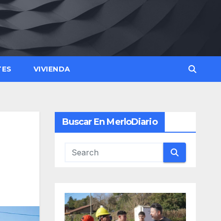
TES
VIVIENDA
Buscar En MerloDiario