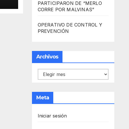
ARA
PARTICIPARON DE “MERLO
 DE
CORRE POR MALVINAS”
OPERATIVO DE CONTROL Y
PREVENCIÓN
Archivos
Archivos
Meta
Iniciar sesión