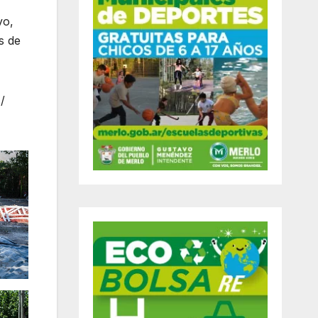
vo,
s de
/