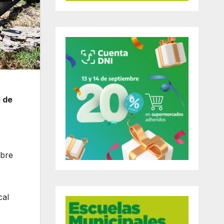
o de
obre
cal