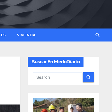
TES
VIVIENDA
Buscar En MerloDiario