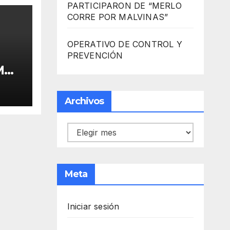
PARTICIPARON DE “MERLO
CORRE POR MALVINAS”
OPERATIVO DE CONTROL Y
PREVENCIÓN
MO
ARA
Archivos
 DE
Archivos
Meta
Iniciar sesión