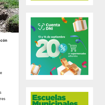
scón
de
s
ores