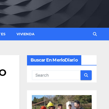
TES
VIVIENDA
Buscar En MerloDiario
NO