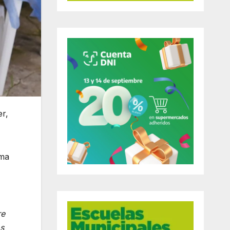
r,
oma
re
os