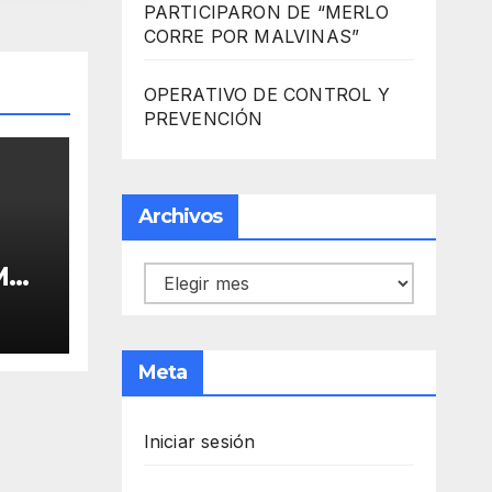
PARTICIPARON DE “MERLO
CORRE POR MALVINAS”
OPERATIVO DE CONTROL Y
PREVENCIÓN
Archivos
MO
Archivos
ARA
 DE
Meta
Iniciar sesión