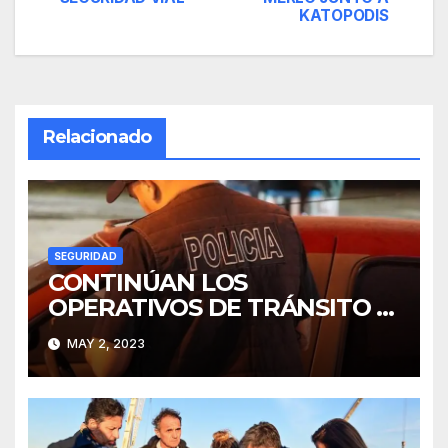
KATOPODIS
entradas
Relacionado
SEGURIDAD
CONTINÚAN LOS
OPERATIVOS DE TRÁNSITO Y
SEGURIDAD VIAL
MAY 2, 2023