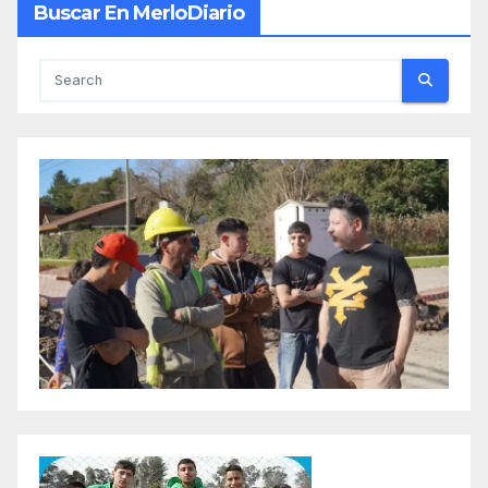
Buscar En MerloDiario