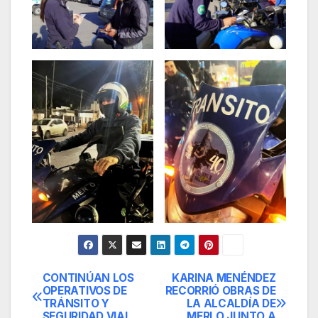
CONTINÚAN LOS
KARINA MENÉNDEZ
Navegación
OPERATIVOS DE
RECORRIÓ OBRAS DE
TRÁNSITO Y
LA ALCALDÍA DE
de
SEGURIDAD VIAL
MERLO JUNTO A