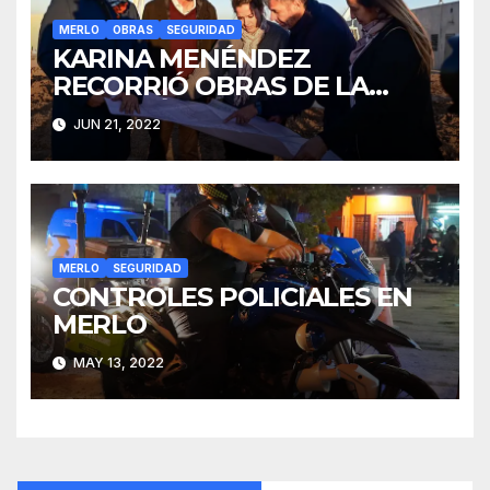
MERLO
OBRAS
SEGURIDAD
KARINA MENÉNDEZ
RECORRIÓ OBRAS DE LA
ALCALDÍA DE MERLO JUNTO
JUN 21, 2022
A KATOPODIS
MERLO
SEGURIDAD
CONTROLES POLICIALES EN
MERLO
MAY 13, 2022