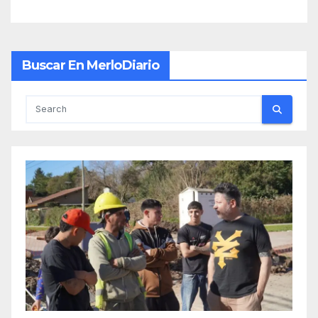
Buscar En MerloDiario