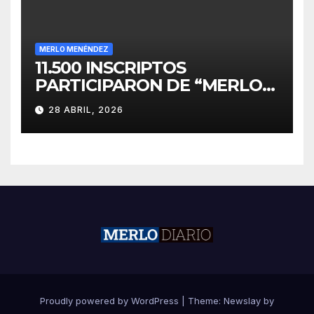
MERLO MENÉNDEZ
11.500 INSCRIPTOS
PARTICIPARON DE “MERLO
CORRE POR MALVINAS”
28 ABRIL, 2026
Proudly powered by WordPress
|
Theme:
Newslay
by