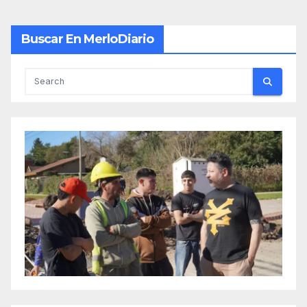
Buscar En MerloDiario