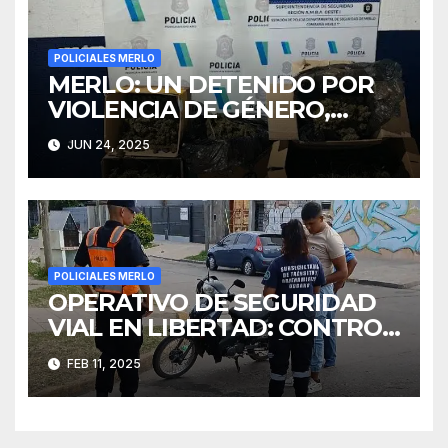
POLICIALES MERLO
MERLO: UN DETENIDO POR
VIOLENCIA DE GÉNERO,
DROGAS Y MUNICIONES
JUN 24, 2025
INCAUTADAS
POLICIALES MERLO
OPERATIVO DE SEGURIDAD
VIAL EN LIBERTAD: CONTROL
DE DOCUMENTACIÓN Y
FEB 11, 2025
SEGURIDAD