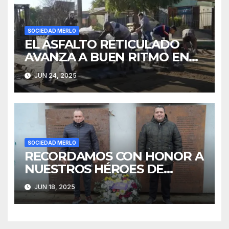
SOCIEDAD MERLO
EL ASFALTO RETICULADO
AVANZA A BUEN RITMO EN
PARQUE SAN MARTÍN
JUN 24, 2025
SOCIEDAD MERLO
RECORDAMOS CON HONOR A
NUESTROS HÉROES DE
MALVINAS
JUN 18, 2025