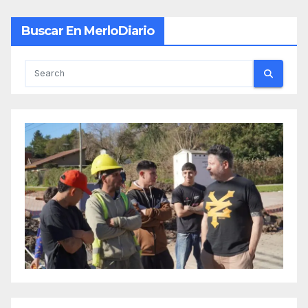
Buscar En MerloDiario