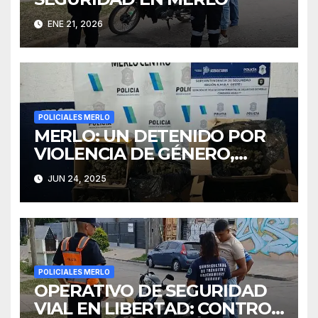
ENE 21, 2026
POLICIALES MERLO
MERLO: UN DETENIDO POR
VIOLENCIA DE GÉNERO,
DROGAS Y MUNICIONES
JUN 24, 2025
INCAUTADAS
POLICIALES MERLO
OPERATIVO DE SEGURIDAD
VIAL EN LIBERTAD: CONTROL