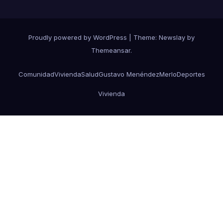
Proudly powered by WordPress
|
Theme:
Newslay
by
Themeansar
.
Comunidad
Vivienda
Salud
Gustavo Menéndez
Merlo
Deportes
Vivienda