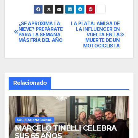
¿SE APROXIMA LA
LA PLATA: AMIGA DE
Navegación
NIEVE? PREPÁRATE
LA INFLUENCER EN
PARA LA SEMANA
VUELTA EN LA
de
MÁS FRÍA DEL AÑO
MUERTE DE UN
MOTOCICLISTA
entradas
Relacionado
SOCIEDAD NACIONAL
MARCELO TINELLI CELEBRA
SUS 65 AÑOS