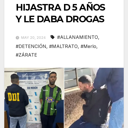
HIJASTRA D 5 AÑOS
Y LE DABA DROGAS
#ALLANAMIENTO
,
MAY 20, 2024
#DETENCIÓN
,
#MALTRATO
,
#Merlo
,
#ZÁRATE