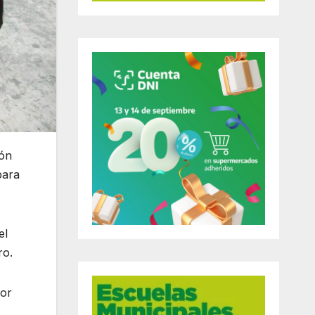
ión
para
el
ro.
tor