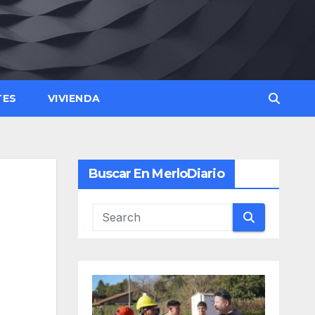
TES
VIVIENDA
Buscar En MerloDiario