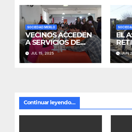
SOCIEDAD MERLO
SOCIEDA
VECINOS ACCEDEN
EL 
A SERVICIOS DE
RET
ESTÉTICA SIN
AVA
JUL 15, 2025
JUN 2
COSTO
RIT
SAN
Continuar leyendo...