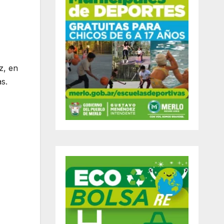
z, en
s.