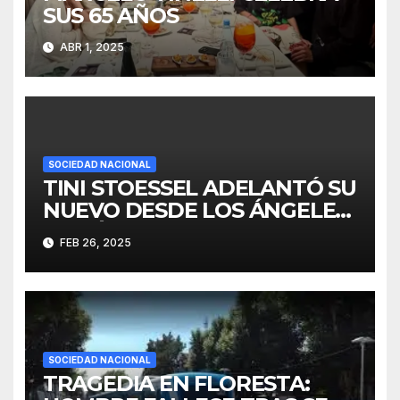
SUS 65 AÑOS
ABR 1, 2025
SOCIEDAD NACIONAL
TINI STOESSEL ADELANTÓ SU
NUEVO DESDE LOS ÁNGELES:
“ESTÁ CASI LISTO”
FEB 26, 2025
SOCIEDAD NACIONAL
TRAGEDIA EN FLORESTA: