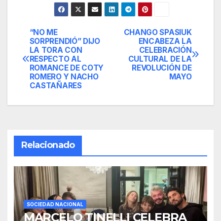
“NO ME
CHANGO SPASIUK
Navegación
SORPRENDIÓ” DIJO
ENCABEZA LA
LA TORA CON
CELEBRACIÓN
de
RESPECTO AL
CULTURAL DE LA
ROMANCE DE COTY
REVOLUCIÓN DE
entradas
ROMERO Y NACHO
MAYO
CASTAÑARES
Relacionado
SOCIEDAD NACIONAL
MARCELO TINELLI CELEBRA