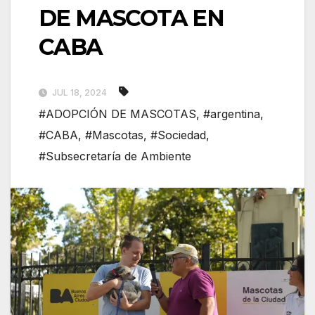
DE MASCOTA EN
CABA
JUL 18, 2024
#ADOPCIÓN DE MASCOTAS
,
#argentina
,
#CABA
,
#Mascotas
,
#Sociedad
,
#Subsecretaría de Ambiente