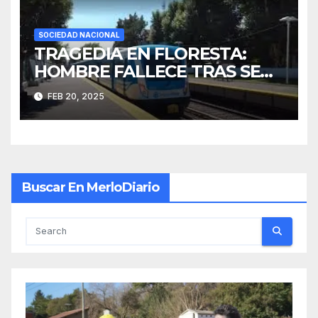
SOCIEDAD NACIONAL
TRAGEDIA EN FLORESTA:
HOMBRE FALLECE TRAS SER
ATROPELLADO POR UN
FEB 20, 2025
TREN
Buscar En MerloDiario