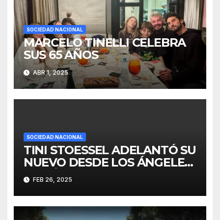
SOCIEDAD NACIONAL
MARCELO TINELLI CELEBRA
SUS 65 AÑOS
ABR 1, 2025
SOCIEDAD NACIONAL
TINI STOESSEL ADELANTÓ SU
NUEVO DESDE LOS ÁNGELES:
“ESTÁ CASI LISTO”
FEB 26, 2025