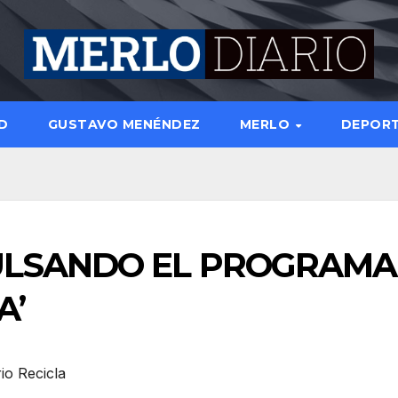
D
GUSTAVO MENÉNDEZ
MERLO
DEPOR
ULSANDO EL PROGRAMA
A’
io Recicla