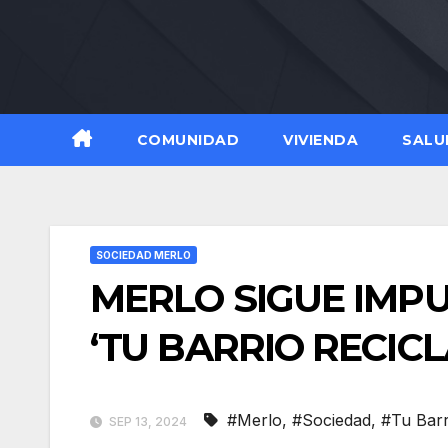
Skip
to
content
COMUNIDAD
VIVIENDA
SALU
SOCIEDAD MERLO
MERLO SIGUE IMP
‘TU BARRIO RECICL
#Merlo
,
#Sociedad
,
#Tu Barr
SEP 13, 2024