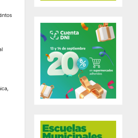
tintos
al
ica,