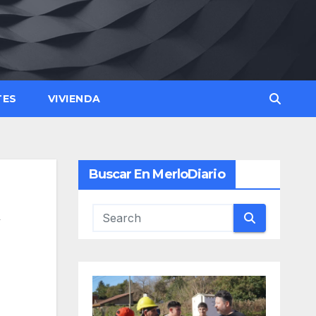
TES
VIVIENDA
Buscar En MerloDiario