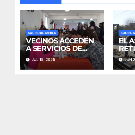
SOCIEDAD MERLO
SOCIEDA
VECINOS ACCEDEN
EL 
A SERVICIOS DE
RET
ESTÉTICA SIN
AVA
JUL 15, 2025
JUN 2
COSTO
RIT
SAN