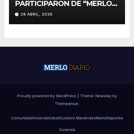
PARTICIPARON DE “MERLO
CORRE POR MALVINAS”
28 ABRIL, 2026
Proudly powered by WordPress
|
Theme:
Newslay
by
Themeansar
.
Comunidad
Vivienda
Salud
Gustavo Menéndez
Merlo
Deportes
Vivienda