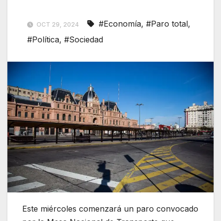
#Economía
,
#Paro total
,
OCT 29, 2024
#Política
,
#Sociedad
Este miércoles comenzará un paro convocado