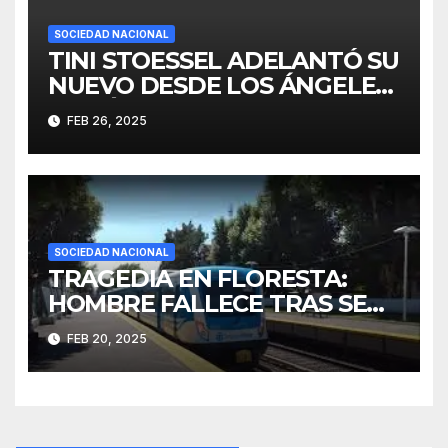
SOCIEDAD NACIONAL
TINI STOESSEL ADELANTÓ SU
NUEVO DESDE LOS ÁNGELES:
“ESTÁ CASI LISTO”
FEB 26, 2025
SOCIEDAD NACIONAL
TRAGEDIA EN FLORESTA:
HOMBRE FALLECE TRAS SER
ATROPELLADO POR UN
FEB 20, 2025
TREN