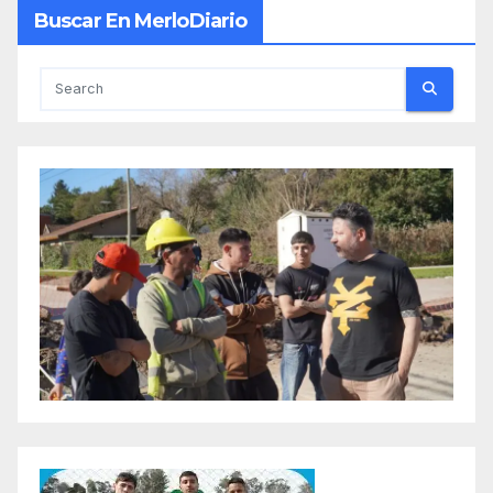
Buscar En MerloDiario