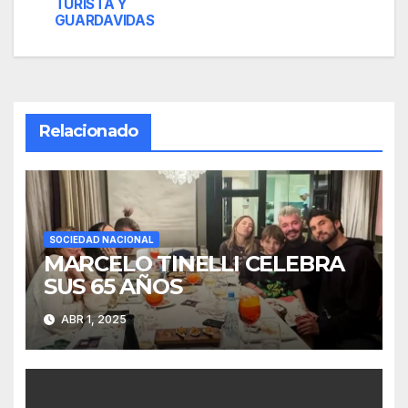
TURISTA Y
entradas
GUARDAVIDAS
Relacionado
SOCIEDAD NACIONAL
MARCELO TINELLI CELEBRA
SUS 65 AÑOS
ABR 1, 2025