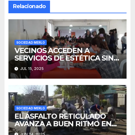
Relacionado
SOCIEDAD MERLO
VECINOS ACCEDEN A
SERVICIOS DE ESTÉTICA SIN
COSTO
JUL 15, 2025
SOCIEDAD MERLO
EL ASFALTO RETICULADO
AVANZA A BUEN RITMO EN
PARQUE SAN MARTÍN
JUN 24, 2025