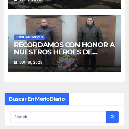
SOCIEDAD MERLO
RECORDAMOS CON HONOR A
NUESTROS HÉROES DE
MALVINAS
JUN 18, 2025
Buscar En MerloDiario