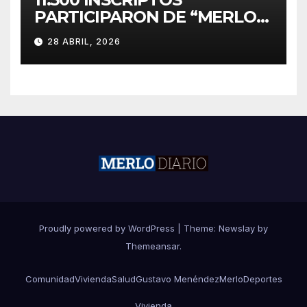
PARTICIPARON DE “MERLO
CORRE POR MALVINAS”
28 ABRIL, 2026
Proudly powered by WordPress
|
Theme:
Newslay
by
Themeansar
.
Comunidad
Vivienda
Salud
Gustavo Menéndez
Merlo
Deportes
Vivienda