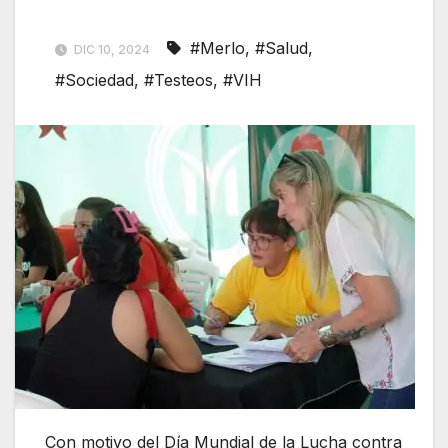
#Merlo
,
#Salud
,
DIC 10, 2024
#Sociedad
,
#Testeos
,
#VIH
Con motivo del Día Mundial de la Lucha contra