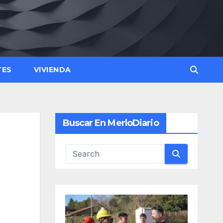
TES
VIVIENDA
Buscar En MerloDiario