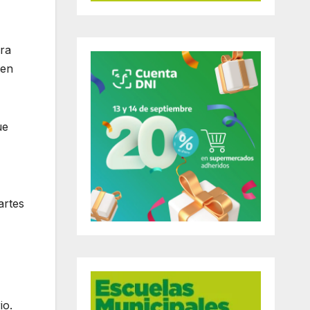
ara
 en
ue
artes
io.