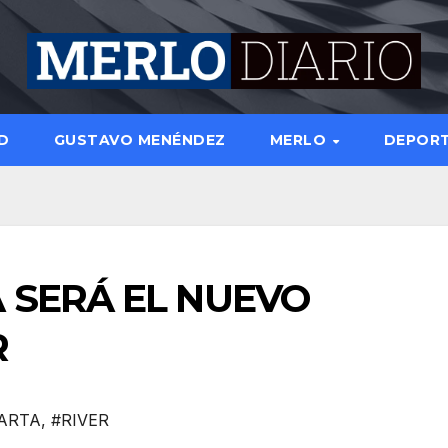
D
GUSTAVO MENÉNDEZ
MERLO
DEPOR
 SERÁ EL NUEVO
R
ARTA
,
#RIVER