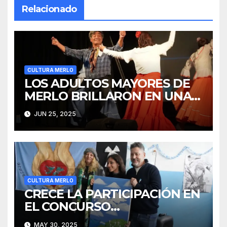
Relacionado
CULTURA MERLO
LOS ADULTOS MAYORES DE
MERLO BRILLARON EN UNA
MUESTRA ARTÍSTICA
JUN 25, 2025
CULTURA MERLO
CRECE LA PARTICIPACIÓN EN
EL CONCURSO
“EMBAJADORES MERLENSES
MAY 30, 2025