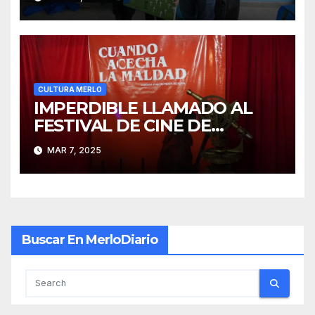
POR MALVINAS”
CULTURA MERLO
IMPERDIBLE LLAMADO AL
FESTIVAL DE CINE DE
TERROR Y FANTÁSTICO
MAR 7, 2025
Buscar En MerloDiario