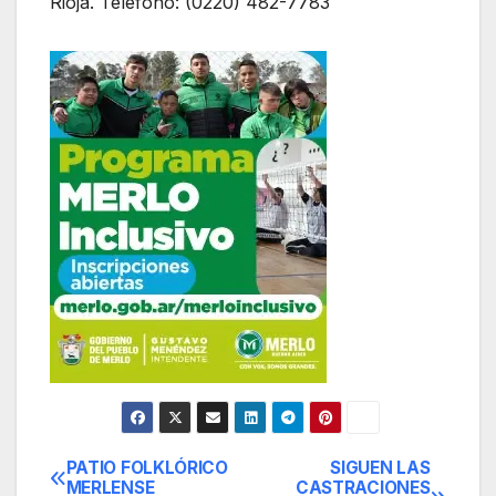
Rioja. Teléfono: (0220) 482-7783
PATIO FOLKLÓRICO
SIGUEN LAS
Navegación
MERLENSE
CASTRACIONES