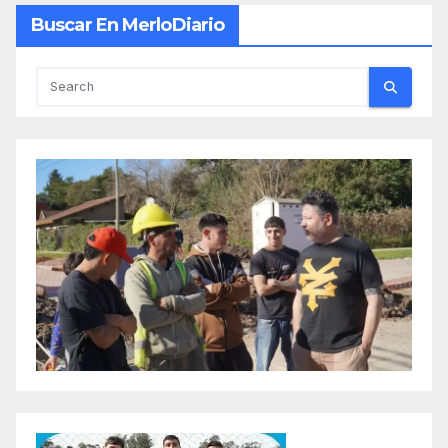
Buscar En MerloDiario