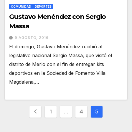
COMUNIDAD
DEPORTES
Gustavo Menéndez con Sergio
Massa
9 AGOSTO, 2016
El domingo, Gustavo Menéndez recibió al
legislativo nacional Sergio Massa, que visitó el
distrito de Merlo con el fin de entregar kits
deportivos en la Sociedad de Fomento Villa
Magdalena,…
Paginación
1
…
4
5
de