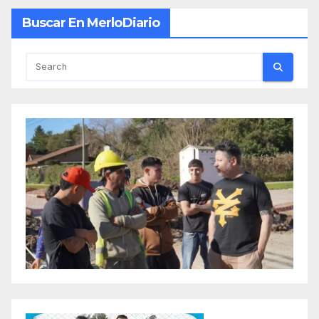
Buscar En MerloDiario