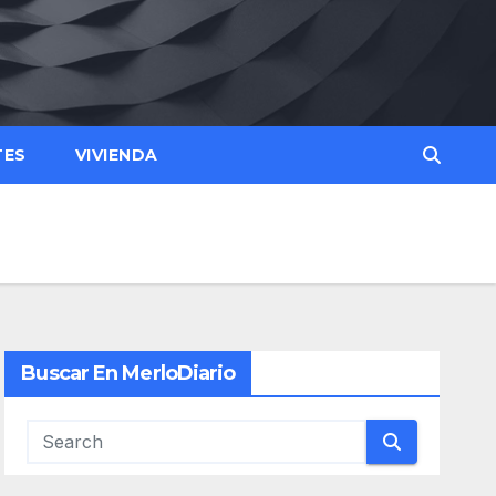
TES
VIVIENDA
Buscar En MerloDiario