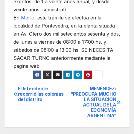
exentos, de 1 a veinte años anual, y desde
veinte años, semestral).
En
Merlo
, este trámite se efectúa en la
localidad de Pontevedra, en la planta situada
en Av. Otero dos mil setecientos sesenta y dos,
de lunes a viernes de 08:00 a 17:00 hs. y
sábados de 08:00 a 13:00 hs. SE NECESITA
SACAR TURNO anteriormente mediante la
página web
El Intendente
MENÉNDEZ:
Navegación
recorrió las colonias
“PREOCUPA MUCHO
del distrito
LA SITUACIÓN
de
ACTUAL DE LA
ECONOMÍA
entradas
ARGENTINA”