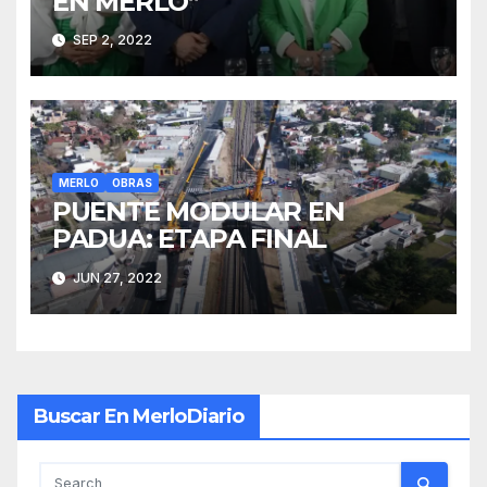
EN MERLO”
SEP 2, 2022
MERLO
OBRAS
PUENTE MODULAR EN
PADUA: ETAPA FINAL
JUN 27, 2022
Buscar En MerloDiario