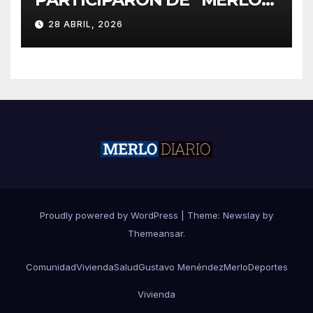
CORRE POR MALVINAS”
28 ABRIL, 2026
Proudly powered by WordPress
|
Theme:
Newslay
by
Themeansar
.
Comunidad
Vivienda
Salud
Gustavo Menéndez
Merlo
Deportes
Vivienda