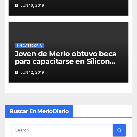
robarle
JUN 16, 2019
SIN CATEGORÍA
Joven de Merlo obtuvo beca
para capacitarse en Silicon
Valley
JUN 12, 2019
Buscar En MerloDiario