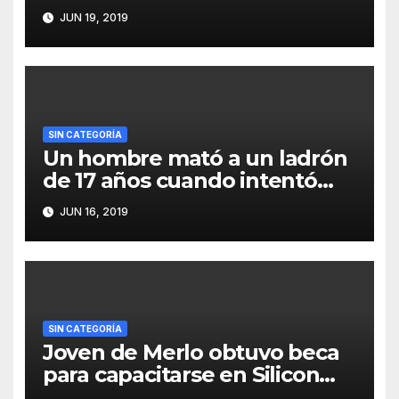
JUN 19, 2019
SIN CATEGORÍA
Un hombre mató a un ladrón
de 17 años cuando intentó
robarle
JUN 16, 2019
SIN CATEGORÍA
Joven de Merlo obtuvo beca
para capacitarse en Silicon
Valley