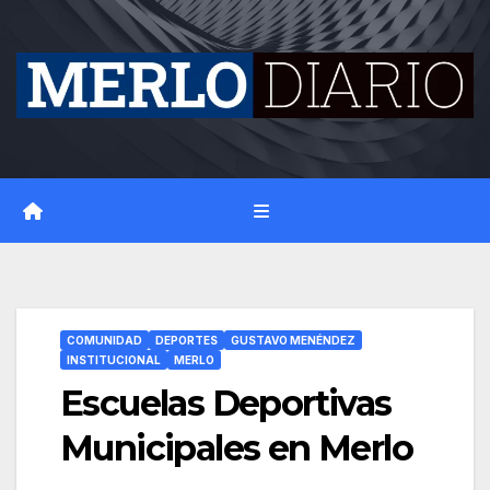
Skip
to
content
COMUNIDAD
DEPORTES
GUSTAVO MENÉNDEZ
INSTITUCIONAL
MERLO
Escuelas Deportivas
Municipales en Merlo