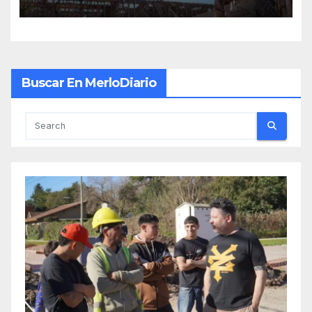
Buscar En MerloDiario