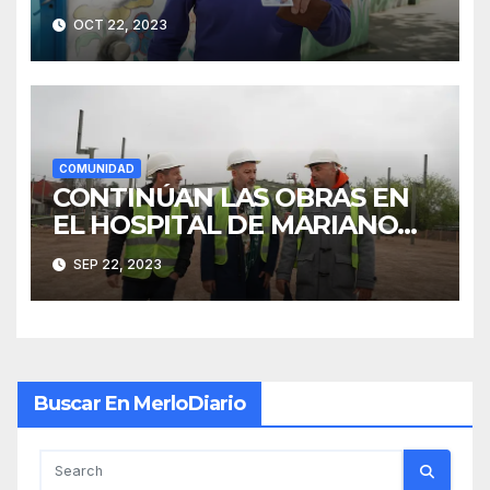
OCT 22, 2023
COMUNIDAD
CONTINÚAN LAS OBRAS EN
EL HOSPITAL DE MARIANO
ACOSTA
SEP 22, 2023
Buscar En MerloDiario