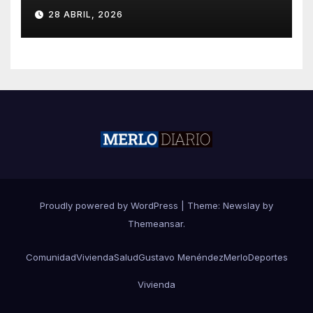
CORRE POR MALVINAS”
28 ABRIL, 2026
Proudly powered by WordPress
|
Theme:
Newslay
by
Themeansar
.
Comunidad
Vivienda
Salud
Gustavo Menéndez
Merlo
Deportes
Vivienda