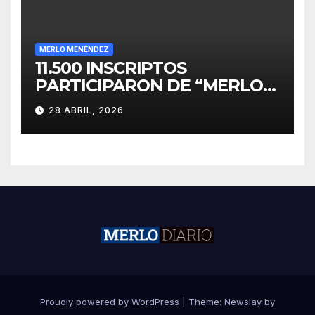
MERLO MENÉNDEZ
11.500 INSCRIPTOS
PARTICIPARON DE “MERLO
CORRE POR MALVINAS”
28 ABRIL, 2026
Proudly powered by WordPress
|
Theme:
Newslay
by