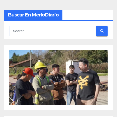
Buscar En MerloDiario