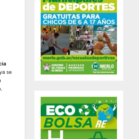
cia
ya se
n
.