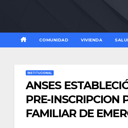
Skip
to
content
COMUNIDAD
VIVIENDA
SALU
INSTITUCIONAL
ANSES ESTABLECI
PRE-INSCRIPCION 
FAMILIAR DE EME