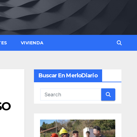
TES
VIVIENDA
Buscar En MerloDiario
SO