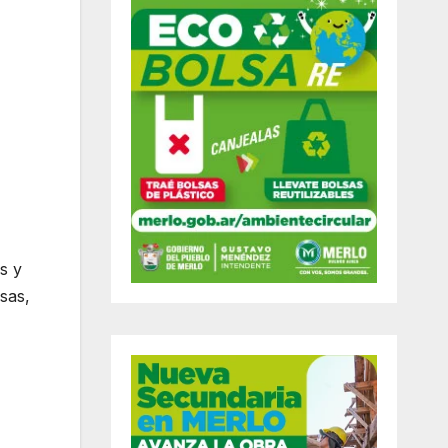
s y
sas,