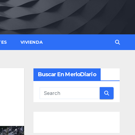
TES
VIVIENDA
Buscar En MerloDiario