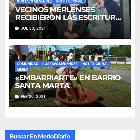
GUSTAVO MENÉNDEZ
INSTITUCIONAL
VECINOS MERLENSES
RECIBIERON LAS ESCRITURAS
DE SU VIVIENDA
JUL 30, 2021
COMUNIDAD
GUSTAVO MENÉNDEZ
INSTITUCIONAL
MERLO
«EMBARRIARTE» EN BARRIO
SANTA MARTA
FEB 26, 2021
Buscar En MerloDiario