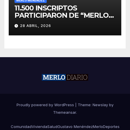
MERLO MENÉNDEZ
11.500 INSCRIPTOS
PARTICIPARON DE “MERLO
CORRE POR MALVINAS”
28 ABRIL, 2026
Proudly powered by WordPress
|
Theme:
Newslay
by
Themeansar
.
Comunidad
Vivienda
Salud
Gustavo Menéndez
Merlo
Deportes