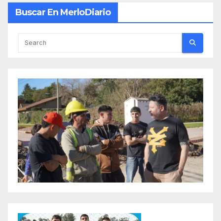
Buscar En MerloDiario