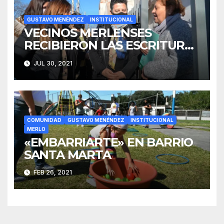
GUSTAVO MENÉNDEZ
INSTITUCIONAL
VECINOS MERLENSES
RECIBIERON LAS ESCRITURAS
DE SU VIVIENDA
JUL 30, 2021
COMUNIDAD
GUSTAVO MENÉNDEZ
INSTITUCIONAL
MERLO
«EMBARRIARTE» EN BARRIO
SANTA MARTA
FEB 26, 2021